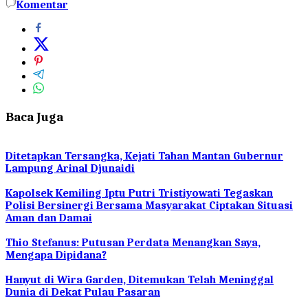
Komentar
Baca Juga
Ditetapkan Tersangka, Kejati Tahan Mantan Gubernur
Lampung Arinal Djunaidi
Kapolsek Kemiling Iptu Putri Tristiyowati Tegaskan
Polisi Bersinergi Bersama Masyarakat Ciptakan Situasi
Aman dan Damai
Thio Stefanus: Putusan Perdata Menangkan Saya,
Mengapa Dipidana?
Hanyut di Wira Garden, Ditemukan Telah Meninggal
Dunia di Dekat Pulau Pasaran