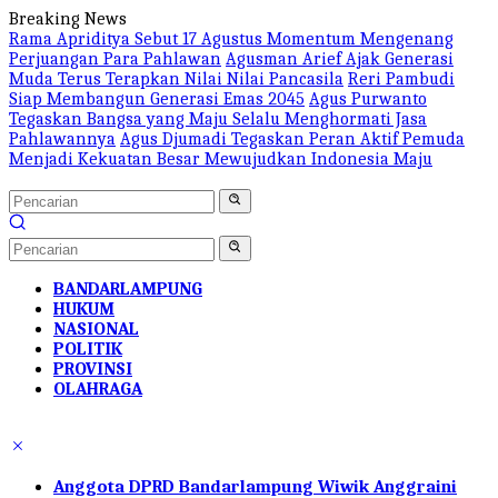
Langsung
Breaking News
ke
Rama Apriditya Sebut 17 Agustus Momentum Mengenang
konten
Perjuangan Para Pahlawan
Agusman Arief Ajak Generasi
Muda Terus Terapkan Nilai Nilai Pancasila
Reri Pambudi
Siap Membangun Generasi Emas 2045
Agus Purwanto
Tegaskan Bangsa yang Maju Selalu Menghormati Jasa
Pahlawannya
Agus Djumadi Tegaskan Peran Aktif Pemuda
Menjadi Kekuatan Besar Mewujudkan Indonesia Maju
BANDARLAMPUNG
HUKUM
NASIONAL
POLITIK
PROVINSI
OLAHRAGA
Anggota DPRD Bandarlampung Wiwik Anggraini