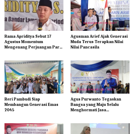
Rama Apriditya Sebut 17
Agusman Arief Ajak Generasi
Agustus Momentum
Muda Terus Terapkan Nilai
Mengenang Perjuangan Para
Nilai Pancasila
Pahlawan
Reri Pambudi Siap
Agus Purwanto Tegaskan
Membangun Generasi Emas
Bangsa yang Maju Selalu
2045
Menghormati Jasa
Pahlawannya