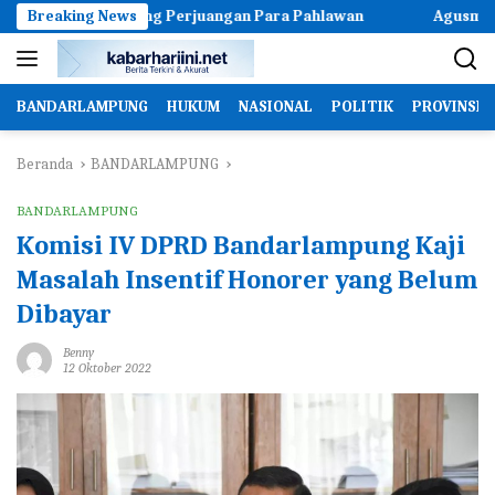
Langsung
mentum Mengenang Perjuangan Para Pahlawan
Breaking News
Agusman Arief
ke
konten
BANDARLAMPUNG
HUKUM
NASIONAL
POLITIK
PROVINSI
Beranda
BANDARLAMPUNG
BANDARLAMPUNG
Komisi IV DPRD Bandarlampung Kaji
Masalah Insentif Honorer yang Belum
Dibayar
Benny
12 Oktober 2022