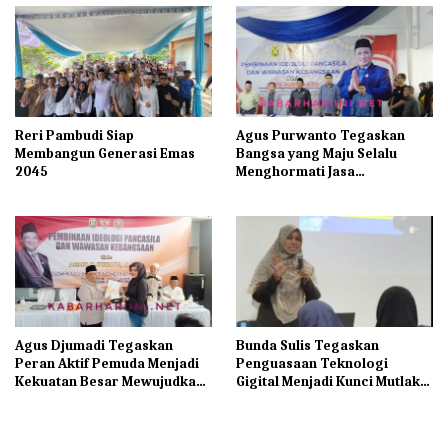
Reri Pambudi Siap
Agus Purwanto Tegaskan
Membangun Generasi Emas
Bangsa yang Maju Selalu
2045
Menghormati Jasa
Pahlawannya
Agus Djumadi Tegaskan
Bunda Sulis Tegaskan
Peran Aktif Pemuda Menjadi
Penguasaan Teknologi
Kekuatan Besar Mewujudkan
Gigital Menjadi Kunci Mutlak
Indonesia Maju
Bagi UMKM di Era
Modernisasi