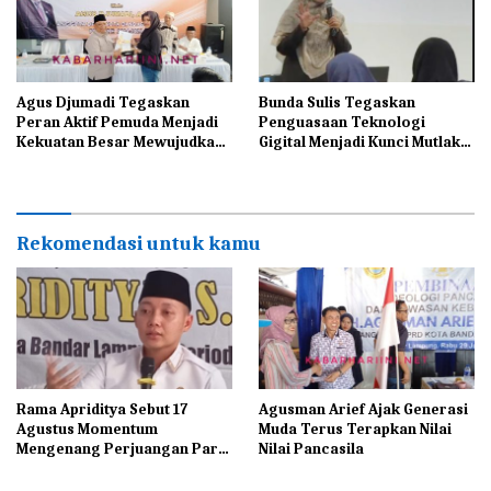
Agus Djumadi Tegaskan
Bunda Sulis Tegaskan
Peran Aktif Pemuda Menjadi
Penguasaan Teknologi
Kekuatan Besar Mewujudkan
Gigital Menjadi Kunci Mutlak
Indonesia Maju
Bagi UMKM di Era
Modernisasi
Rekomendasi untuk kamu
Rama Apriditya Sebut 17
Agusman Arief Ajak Generasi
Agustus Momentum
Muda Terus Terapkan Nilai
Mengenang Perjuangan Para
Nilai Pancasila
Pahlawan