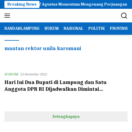
Langsung
ma Apriditya Sebut 17 Agustus Momentum Mengenang Perjuangan Pa
Breaking News
ke
konten
BANDARLAMPUNG
HUKUM
NASIONAL
POLITIK
PROVINSI
mantan rektor unila karomani
HUKUM
23 November 2022
Hari Ini Dua Bupati di Lampung dan Satu
Anggota DPR RI Dijadwalkan Dimintai
Keterangan Penyidik KPK Terkait Kasus
Karomani
Selengkapnya