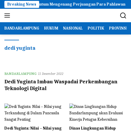
Langsung
but 17 Agustus Momentum Mengenang Perjuangan Para Pahlawan
Breaking News
ke
konten
BANDARLAMPUNG
HUKUM
NASIONAL
POLITIK
PROVINSI
dedi yuginta
BANDARLAMPUNG
11 Desember 2022
Dedi Yuginta Imbau Waspadai Perkembangan
Teknologi Digital
Dedi Yuginta: Nilai – Nilai yang
Dinas Lingkungan Hidup