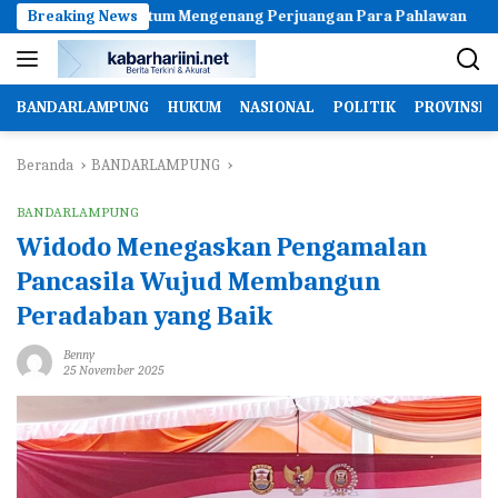
Langsung
Agustus Momentum Mengenang Perjuangan Para Pahlawan
Breaking News
A
ke
konten
BANDARLAMPUNG
HUKUM
NASIONAL
POLITIK
PROVINSI
Beranda
BANDARLAMPUNG
BANDARLAMPUNG
Widodo Menegaskan Pengamalan
Pancasila Wujud Membangun
Peradaban yang Baik
Benny
25 November 2025