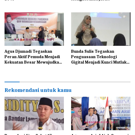
Pahlawannya
Agus Djumadi Tegaskan
Bunda Sulis Tegaskan
Peran Aktif Pemuda Menjadi
Penguasaan Teknologi
Kekuatan Besar Mewujudkan
Gigital Menjadi Kunci Mutlak
Indonesia Maju
Bagi UMKM di Era
Modernisasi
Rekomendasi untuk kamu