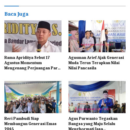
Baca Juga
Rama Apriditya Sebut 17
Agusman Arief Ajak Generasi
Agustus Momentum
Muda Terus Terapkan Nilai
Mengenang Perjuangan Para
Nilai Pancasila
Pahlawan
Reri Pambudi Siap
Agus Purwanto Tegaskan
Membangun Generasi Emas
Bangsa yang Maju Selalu
2045
Menghormati Jasa