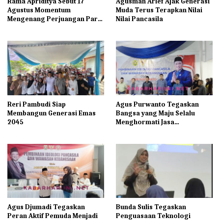
Rama Apriditya Sebut 17
Agusman Arief Ajak Generasi
Agustus Momentum
Muda Terus Terapkan Nilai
Mengenang Perjuangan Para
Nilai Pancasila
Pahlawan
Reri Pambudi Siap
Agus Purwanto Tegaskan
Membangun Generasi Emas
Bangsa yang Maju Selalu
2045
Menghormati Jasa
Pahlawannya
Agus Djumadi Tegaskan
Bunda Sulis Tegaskan
Peran Aktif Pemuda Menjadi
Penguasaan Teknologi