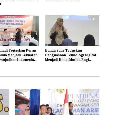
a
madi Tegaskan Peran
Bunda Sulis Tegaskan
muda Menjadi Kekuatan
Penguasaan Teknologi Gigital
wujudkan Indonesia
Menjadi Kunci Mutlak Bagi
UMKM di Era Modernisasi