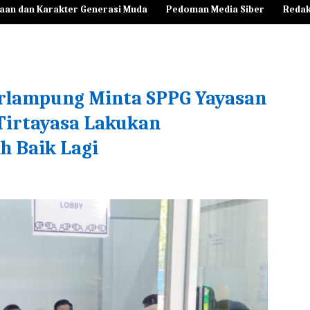
aan dan Karakter Generasi Muda
Pedoman Media Siber
Redak
rlampung Minta SPPG Yayasan
Tirtayasa Lakukan
h Baik Lagi