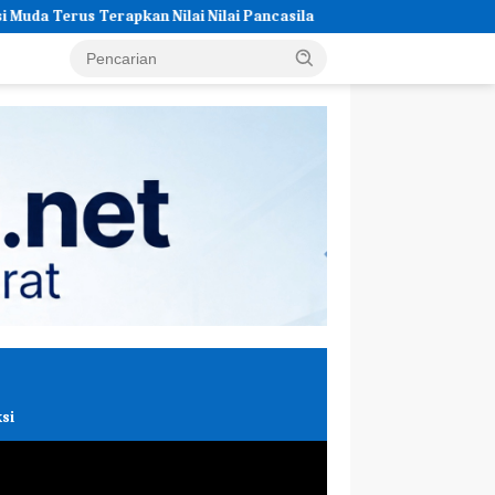
i Nilai Pancasila
Reri Pambudi Siap Membangun Generasi
si