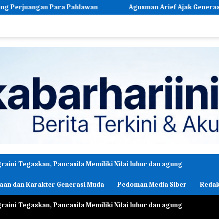
lawan
Agusman Arief Ajak Generasi Muda Terus Terapkan Nila
ni Tegaskan, Pancasila Memiliki Nilai luhur dan agung
aan dan Karakter Generasi Muda
Pedoman Media Siber
Redak
ni Tegaskan, Pancasila Memiliki Nilai luhur dan agung