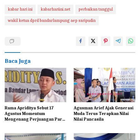
kabar hari ini
kabarhariini.net
perbaikan tanggul
wakil ketua dprd bandarlampung aep saripudin
Baca Juga
Rama Apriditya Sebut 17
Agusman Arief Ajak Generasi
Agustus Momentum
Muda Terus Terapkan Nilai
Mengenang Perjuangan Para
Nilai Pancasila
Pahlawan