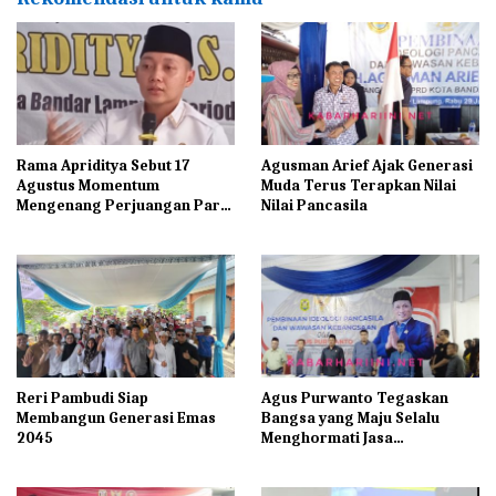
Rama Apriditya Sebut 17
Agusman Arief Ajak Generasi
Agustus Momentum
Muda Terus Terapkan Nilai
Mengenang Perjuangan Para
Nilai Pancasila
Pahlawan
Reri Pambudi Siap
Agus Purwanto Tegaskan
Membangun Generasi Emas
Bangsa yang Maju Selalu
2045
Menghormati Jasa
Pahlawannya