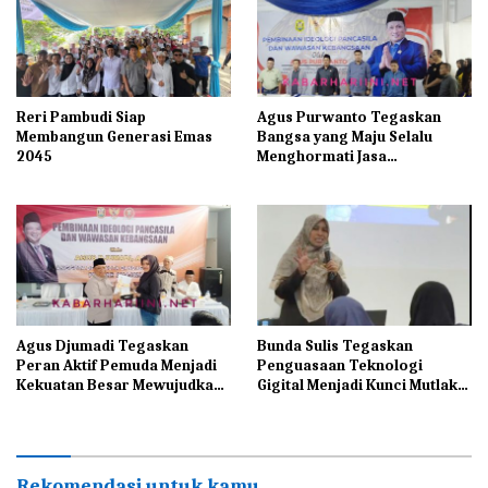
Reri Pambudi Siap
Agus Purwanto Tegaskan
Membangun Generasi Emas
Bangsa yang Maju Selalu
2045
Menghormati Jasa
Pahlawannya
Agus Djumadi Tegaskan
Bunda Sulis Tegaskan
Peran Aktif Pemuda Menjadi
Penguasaan Teknologi
Kekuatan Besar Mewujudkan
Gigital Menjadi Kunci Mutlak
Indonesia Maju
Bagi UMKM di Era
Modernisasi
Rekomendasi untuk kamu