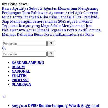
Langsung
Breaking News
ke
Rama Apriditya Sebut 17 Agustus Momentum Mengenang
konten
Perjuangan Para Pahlawan
Agusman Arief Ajak Generasi
Muda Terus Terapkan Nilai Nilai Pancasila
Reri Pambudi
Siap Membangun Generasi Emas 2045
Agus Purwanto
Tegaskan Bangsa yang Maju Selalu Menghormati Jasa
Pahlawannya
Agus Djumadi Tegaskan Peran Aktif Pemuda
Menjadi Kekuatan Besar Mewujudkan Indonesia Maju
BANDARLAMPUNG
HUKUM
NASIONAL
POLITIK
PROVINSI
OLAHRAGA
Anggota DPRD Bandarlampung Wiwik Anggraini