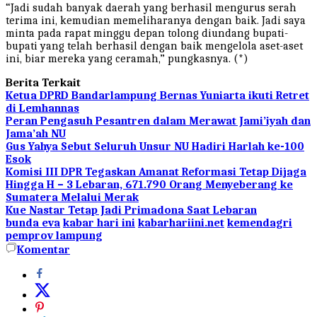
“Jadi sudah banyak daerah yang berhasil mengurus serah
terima ini, kemudian memeliharanya dengan baik. Jadi saya
minta pada rapat minggu depan tolong diundang bupati-
bupati yang telah berhasil dengan baik mengelola aset-aset
ini, biar mereka yang ceramah,” pungkasnya. (*)
Berita Terkait
Ketua DPRD Bandarlampung Bernas Yuniarta ikuti Retret
di Lemhannas
Peran Pengasuh Pesantren dalam Merawat Jami’iyah dan
Jama’ah NU
Gus Yahya Sebut Seluruh Unsur NU Hadiri Harlah ke-100
Esok
Komisi III DPR Tegaskan Amanat Reformasi Tetap Dijaga
Hingga H – 3 Lebaran, 671.790 Orang Menyeberang ke
Sumatera Melalui Merak
Kue Nastar Tetap Jadi Primadona Saat Lebaran
bunda eva
kabar hari ini
kabarhariini.net
kemendagri
pemprov lampung
Komentar