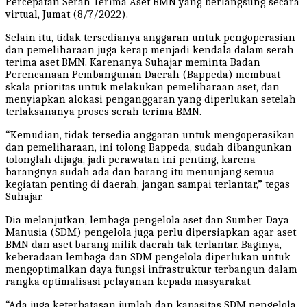
Percepatan Serah Terima Aset BMN yang berlangsung secara
virtual, Jumat (8/7/2022).
Selain itu, tidak tersedianya anggaran untuk pengoperasian
dan pemeliharaan juga kerap menjadi kendala dalam serah
terima aset BMN. Karenanya Suhajar meminta Badan
Perencanaan Pembangunan Daerah (Bappeda) membuat
skala prioritas untuk melakukan pemeliharaan aset, dan
menyiapkan alokasi penganggaran yang diperlukan setelah
terlaksananya proses serah terima BMN.
“Kemudian, tidak tersedia anggaran untuk mengoperasikan
dan pemeliharaan, ini tolong Bappeda, sudah dibangunkan
tolonglah dijaga, jadi perawatan ini penting, karena
barangnya sudah ada dan barang itu menunjang semua
kegiatan penting di daerah, jangan sampai terlantar,” tegas
Suhajar.
Dia melanjutkan, lembaga pengelola aset dan Sumber Daya
Manusia (SDM) pengelola juga perlu dipersiapkan agar aset
BMN dan aset barang milik daerah tak terlantar. Baginya,
keberadaan lembaga dan SDM pengelola diperlukan untuk
mengoptimalkan daya fungsi infrastruktur terbangun dalam
rangka optimalisasi pelayanan kepada masyarakat.
“Ada juga keterbatasan jumlah dan kapasitas SDM pengelola,