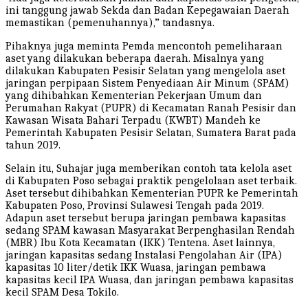
ini tanggung jawab Sekda dan Badan Kepegawaian Daerah
memastikan (pemenuhannya),” tandasnya.
Pihaknya juga meminta Pemda mencontoh pemeliharaan
aset yang dilakukan beberapa daerah. Misalnya yang
dilakukan Kabupaten Pesisir Selatan yang mengelola aset
jaringan perpipaan Sistem Penyediaan Air Minum (SPAM)
yang dihibahkan Kementerian Pekerjaan Umum dan
Perumahan Rakyat (PUPR) di Kecamatan Ranah Pesisir dan
Kawasan Wisata Bahari Terpadu (KWBT) Mandeh ke
Pemerintah Kabupaten Pesisir Selatan, Sumatera Barat pada
tahun 2019.
Selain itu, Suhajar juga memberikan contoh tata kelola aset
di Kabupaten Poso sebagai praktik pengelolaan aset terbaik.
Aset tersebut dihibahkan Kementerian PUPR ke Pemerintah
Kabupaten Poso, Provinsi Sulawesi Tengah pada 2019.
Adapun aset tersebut berupa jaringan pembawa kapasitas
sedang SPAM kawasan Masyarakat Berpenghasilan Rendah
(MBR) Ibu Kota Kecamatan (IKK) Tentena. Aset lainnya,
jaringan kapasitas sedang Instalasi Pengolahan Air (IPA)
kapasitas 10 liter/detik IKK Wuasa, jaringan pembawa
kapasitas kecil IPA Wuasa, dan jaringan pembawa kapasitas
kecil SPAM Desa Tokilo.